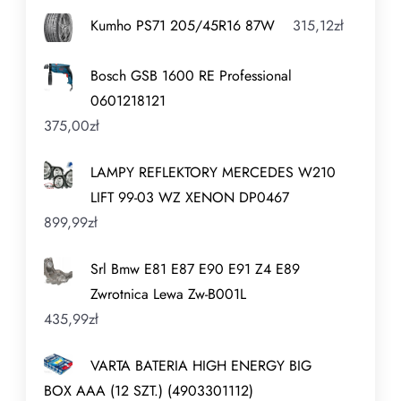
Kumho PS71 205/45R16 87W
315,12
zł
Bosch GSB 1600 RE Professional
0601218121
375,00
zł
LAMPY REFLEKTORY MERCEDES W210
LIFT 99-03 WZ XENON DP0467
899,99
zł
Srl Bmw E81 E87 E90 E91 Z4 E89
Zwrotnica Lewa Zw-B001L
435,99
zł
VARTA BATERIA HIGH ENERGY BIG
BOX AAA (12 SZT.) (4903301112)