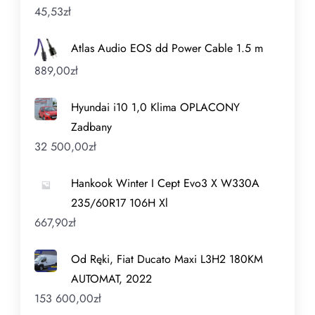
45,53
zł
Atlas Audio EOS dd Power Cable 1.5 m
889,00
zł
Hyundai i10 1,0 Klima OPLACONY
Zadbany
32 500,00
zł
Hankook Winter I Cept Evo3 X W330A
235/60R17 106H Xl
667,90
zł
Od Ręki, Fiat Ducato Maxi L3H2 180KM
AUTOMAT, 2022
153 600,00
zł