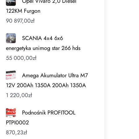
Opel Vivaro 2,0 Diesel
122KM Furgon
90 897,00
zł
SCANIA 4x4 6x6
energetyka unimog star 266 hds
55 000,00
zł
Amega Akumulator Ultra M7
12V 200Ah 1350A 200Ah 1350A
1 220,00
zł
Podnośnik PROFITOOL
PTPI0002
870,23
zł