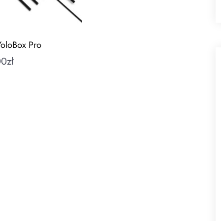
YoloBox Pro
00
zł