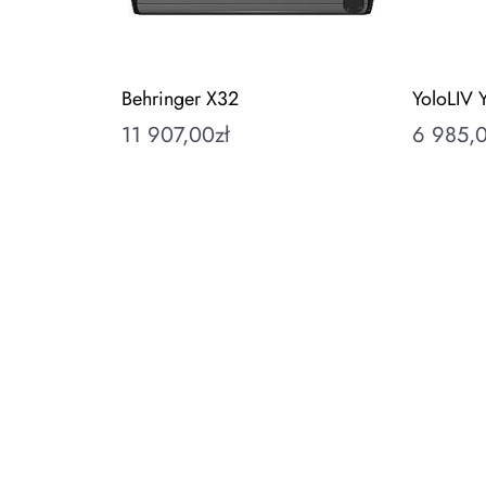
Behringer X32
YoloLIV 
11 907,00
zł
6 985,