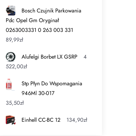
Bosch Czujnik Parkowania
Pdc Opel Gm Oryginał
0263003331 0 263 003 331
89,99
zł
Alufelgi Borbet LX GSRP
4
522,00
zł
Stp Płyn Do Wspomagania
946Ml 30-017
35,50
zł
Einhell CC-BC 12
134,90
zł