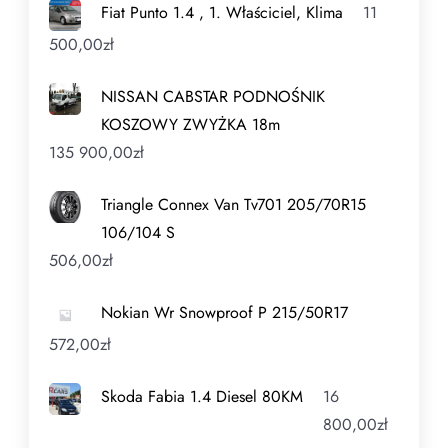
Fiat Punto 1.4 , 1. Właściciel, Klima
11
500,00
zł
NISSAN CABSTAR PODNOŚNIK
KOSZOWY ZWYŻKA 18m
135 900,00
zł
Triangle Connex Van Tv701 205/70R15
106/104 S
506,00
zł
Nokian Wr Snowproof P 215/50R17
572,00
zł
Skoda Fabia 1.4 Diesel 80KM
16
800,00
zł