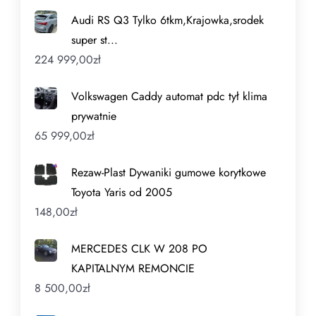
Audi RS Q3 Tylko 6tkm,Krajowka,srodek
super st...
224 999,00
zł
Volkswagen Caddy automat pdc tył klima
prywatnie
65 999,00
zł
Rezaw-Plast Dywaniki gumowe korytkowe
Toyota Yaris od 2005
148,00
zł
MERCEDES CLK W 208 PO
KAPITALNYM REMONCIE
8 500,00
zł