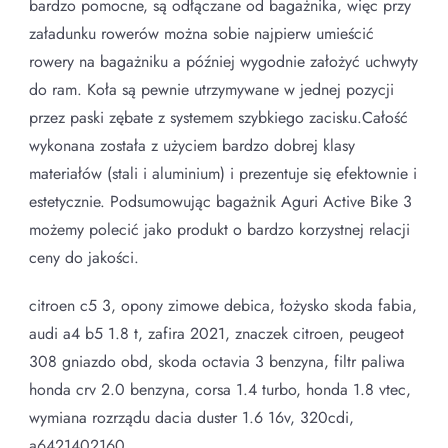
bardzo pomocne, są odłączane od bagażnika, więc przy
załadunku rowerów można sobie najpierw umieścić
rowery na bagażniku a później wygodnie założyć uchwyty
do ram. Koła są pewnie utrzymywane w jednej pozycji
przez paski zębate z systemem szybkiego zacisku.Całość
wykonana została z użyciem bardzo dobrej klasy
materiałów (stali i aluminium) i prezentuje się efektownie i
estetycznie. Podsumowując bagażnik Aguri Active Bike 3
możemy polecić jako produkt o bardzo korzystnej relacji
ceny do jakości.
citroen c5 3, opony zimowe debica, łożysko skoda fabia,
audi a4 b5 1.8 t, zafira 2021, znaczek citroen, peugeot
308 gniazdo obd, skoda octavia 3 benzyna, filtr paliwa
honda crv 2.0 benzyna, corsa 1.4 turbo, honda 1.8 vtec,
wymiana rozrządu dacia duster 1.6 16v, 320cdi,
a6421402160