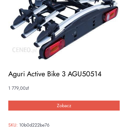
Aguri Active Bike 3 AGU50514
1 779,00
zł
Zobacz
SKU:
10b0d222be76