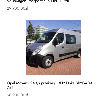
Volkswagen Transporter T5 L1H1 1,9tdi
29 900,00
zł
Opel Movano 94 tys przebieg L3H2 Doka BRYGADA
7os!
98 900,00
zł