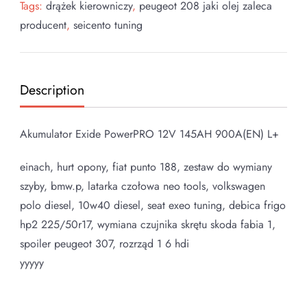
Tags:
drążek kierowniczy
,
peugeot 208 jaki olej zaleca
producent
,
seicento tuning
Description
Akumulator Exide PowerPRO 12V 145AH 900A(EN) L+
einach, hurt opony, fiat punto 188, zestaw do wymiany
szyby, bmw.p, latarka czołowa neo tools, volkswagen
polo diesel, 10w40 diesel, seat exeo tuning, debica frigo
hp2 225/50r17, wymiana czujnika skrętu skoda fabia 1,
spoiler peugeot 307, rozrząd 1 6 hdi
yyyyy