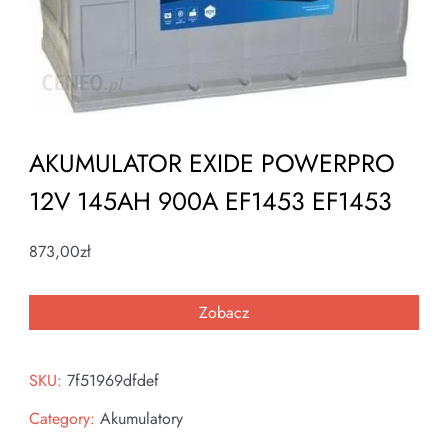
AKUMULATOR EXIDE POWERPRO
12V 145AH 900A EF1453 EF1453
873,00
zł
Zobacz
SKU:
7f51969dfdef
Category:
Akumulatory