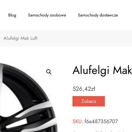
Blog
Samochody osobowe
Samochody dostawcze
Alufelgi Mak Luft
Alufelgi Mak
526,42
zł
Zobacz
SKU:
f6a487356707