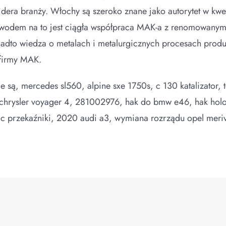
dera branży. Włochy są szeroko znane jako autorytet w kwest
owodem na to jest ciągła współpraca MAK-a z renomowanym
dto wiedza o metalach i metalurgicznych procesach produk
 firmy MAK.
e są, mercedes sl560, alpine sxe 1750s, c 130 katalizator, 
 chrysler voyager 4, 281002976, hak do bmw e46, hak ho
rafic przekaźniki, 2020 audi a3, wymiana rozrządu opel mer