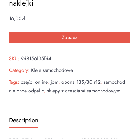
naklejki
16,00
zł
Zobacz
SKU:
9d8156f35fd4
Category:
Kleje samochodowe
Tags:
części online
,
jom
,
opona 135/80 r12
,
samochod
nie chce odpalic
,
sklepy z czesciami samochodowymi
Description