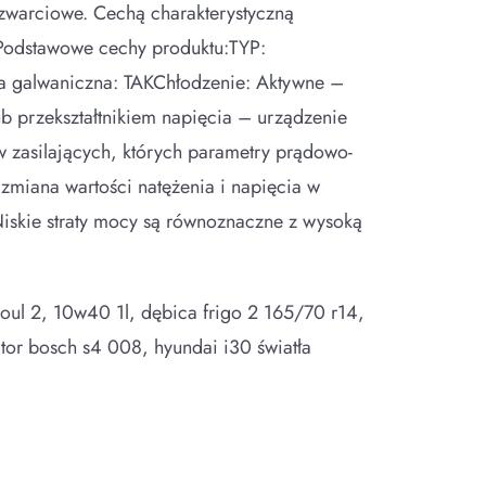
-zwarciowe. Cechą charakterystyczną
WPodstawowe cechy produktu:TYP:
 galwaniczna: TAKChłodzenie: Aktywne –
ub przekształtnikiem napięcia – urządzenie
w zasilających, których parametry prądowo-
zmiana wartości natężenia i napięcia w
iskie straty mocy są równoznaczne z wysoką
 soul 2, 10w40 1l, dębica frigo 2 165/70 r14,
tor bosch s4 008, hyundai i30 światła