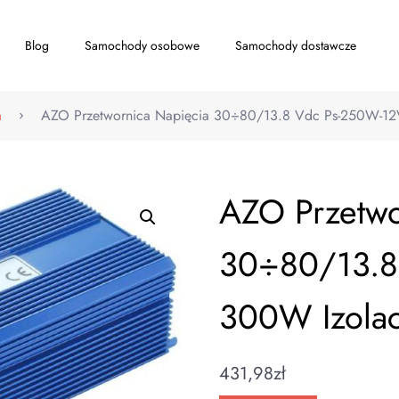
Blog
Samochody osobowe
Samochody dostawcze
a
AZO Przetwornica Napięcia 30÷80/13.8 Vdc Ps-250W-12
AZO Przetwo
30÷80/13.8
300W Izolac
431,98
zł