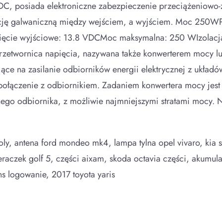
VDC, posiada elektroniczne zabezpieczenie przeciążeniowo
arację galwaniczną między wejściem, a wyjściem. Moc 250
cie wyjściowe: 13.8 VDCMoc maksymalna: 250 WIzolacja
!Przetwornica napięcia, nazywana także konwerterem mocy l
ące na zasilanie odbiorników energii elektrycznej z układó
ołączenie z odbiornikiem. Zadaniem konwertera mocy jest 
o odbiornika, z możliwie najmniejszymi stratami mocy. N
moly, antena ford mondeo mk4, lampa tylna opel vivaro, kia
raczek golf 5, części aixam, skoda octavia części, akumula
s logowanie, 2017 toyota yaris