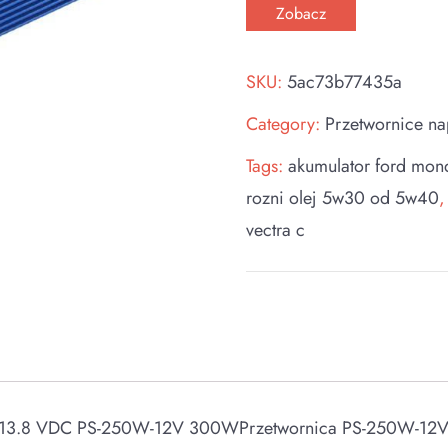
Zobacz
SKU:
5ac73b77435a
Category:
Przetwornice na
Tags:
akumulator ford mon
rozni olej 5w30 od 5w40
vectra c
 VDC PS-250W-12V 300WPrzetwornica PS-250W-12V służąc