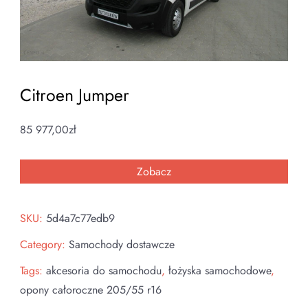
Citroen Jumper
85 977,00
zł
Zobacz
SKU:
5d4a7c77edb9
Category:
Samochody dostawcze
Tags:
akcesoria do samochodu
,
łożyska samochodowe
,
opony całoroczne 205/55 r16