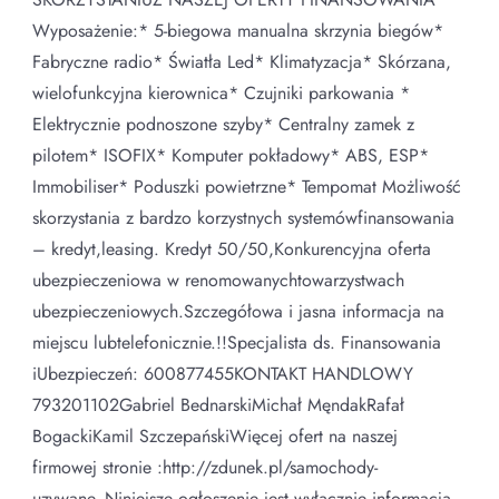
Wyposażenie:* 5-biegowa manualna skrzynia biegów*
Fabryczne radio* Światła Led* Klimatyzacja* Skórzana,
wielofunkcyjna kierownica* Czujniki parkowania *
Elektrycznie podnoszone szyby* Centralny zamek z
pilotem* ISOFIX* Komputer pokładowy* ABS, ESP*
Immobiliser* Poduszki powietrzne* Tempomat Możliwość
skorzystania z bardzo korzystnych systemówfinansowania
– kredyt,leasing. Kredyt 50/50,Konkurencyjna oferta
ubezpieczeniowa w renomowanychtowarzystwach
ubezpieczeniowych.Szczegółowa i jasna informacja na
miejscu lubtelefonicznie.!!Specjalista ds. Finansowania
iUbezpieczeń: 600877455KONTAKT HANDLOWY
793201102Gabriel BednarskiMichał MęndakRafał
BogackiKamil SzczepańskiWięcej ofert na naszej
firmowej stronie :http://zdunek.pl/samochody-
uzywane„Niniejsze ogłoszenie jest wyłącznie informacją