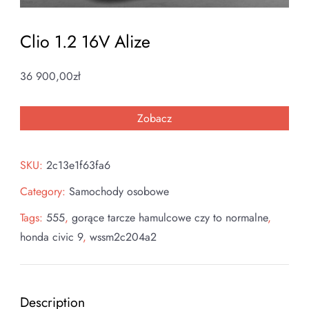
Clio 1.2 16V Alize
36 900,00
zł
Zobacz
SKU:
2c13e1f63fa6
Category:
Samochody osobowe
Tags:
555
,
gorące tarcze hamulcowe czy to normalne
,
honda civic 9
,
wssm2c204a2
Description