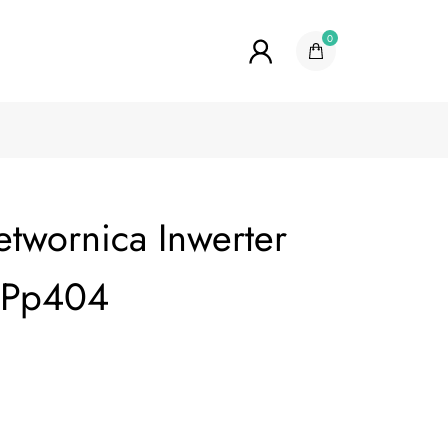
0
etwornica Inwerter
 Pp404