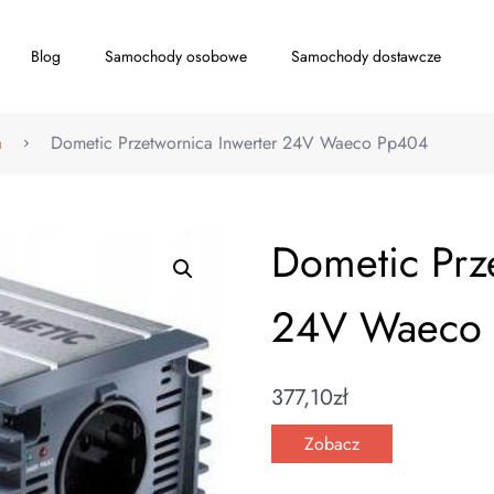
Blog
Samochody osobowe
Samochody dostawcze
a
Dometic Przetwornica Inwerter 24V Waeco Pp404
Dometic Prz
24V Waeco
377,10
zł
Zobacz