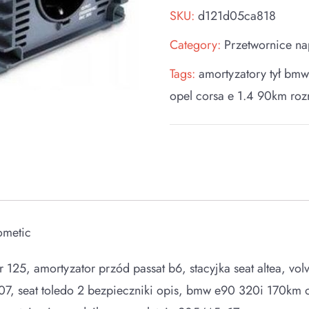
SKU:
d121d05ca818
Category:
Przetwornice na
Tags:
amortyzatory tył bm
opel corsa e 1.4 90km roz
ometic
er 125, amortyzator przód passat b6, stacyjka seat altea, vo
7, seat toledo 2 bezpieczniki opis, bmw e90 320i 170km o