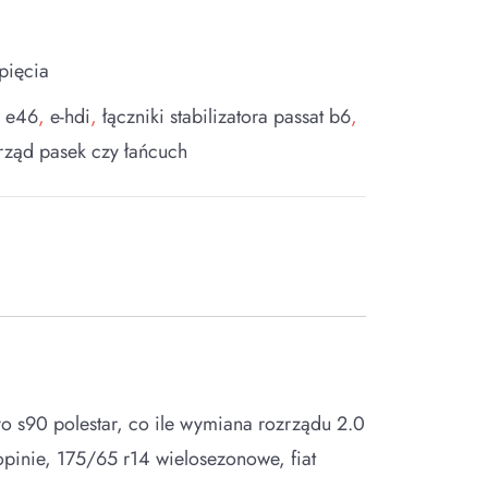
pięcia
w e46
,
e-hdi
,
łączniki stabilizatora passat b6
,
rząd pasek czy łańcuch
lvo s90 polestar, co ile wymiana rozrządu 2.0
pinie, 175/65 r14 wielosezonowe, fiat