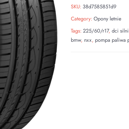
SKU:
38d7585851d9
Category:
Opony letnie
Tags:
225/60/r17
,
dci siln
bmw
,
nxx
,
pompa paliwa p