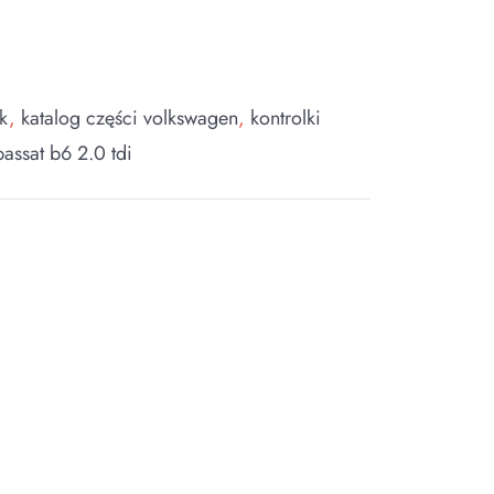
ik
,
katalog części volkswagen
,
kontrolki
assat b6 2.0 tdi