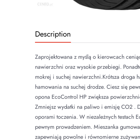
Description
Zaprojektowana z myślą o kierowcach cenią
nawierzchni oraz wysokie przebiegi. Ponad
mokrej i suchej nawierzchni.Krótsza droga
hamowania na suchej drodze. Ciesz się pe
opona EcoControl HP zwiększa powierzchnię 
Zmniejsz wydatki na paliwo i emisję CO2 . D
oporami toczenia. W niezależnych testach E
pewnym prowadzeniem. Mieszanka gumowa o 
zapewniają powolne i równomierne zużywani