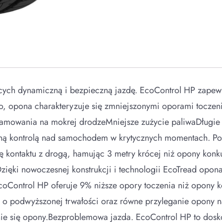
cych dynamiczną i bezpieczną jazdę. EcoControl HP zapew
to, opona charakteryzuje się zmniejszonymi oporami tocz
 hamowania na mokrej drodzeMniejsze zużycie paliwaDługie
wną kontrolą nad samochodem w krytycznych momentach. P
kontaktu z drogą, hamując 3 metry krócej niż opony konku
zięki nowoczesnej konstrukcji i technologii EcoTread opona
coControl HP oferuje 9% niższe opory toczenia niż opony ko
podwyższonej trwałości oraz równe przyleganie opony na 
e się opony.Bezproblemowa jazda. EcoControl HP to dosk