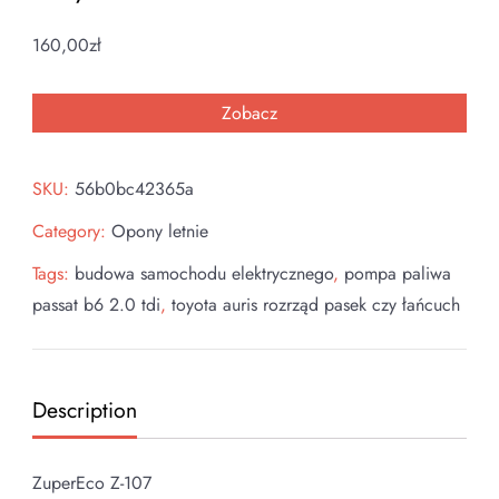
160,00
zł
Zobacz
SKU:
56b0bc42365a
Category:
Opony letnie
Tags:
budowa samochodu elektrycznego
,
pompa paliwa
passat b6 2.0 tdi
,
toyota auris rozrząd pasek czy łańcuch
Description
ZuperEco Z-107