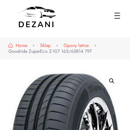
Dezani – Motoryzacja
Home
Sklep
Opony letnie
Goodride ZuperEco Z-107 165/65R14 79T