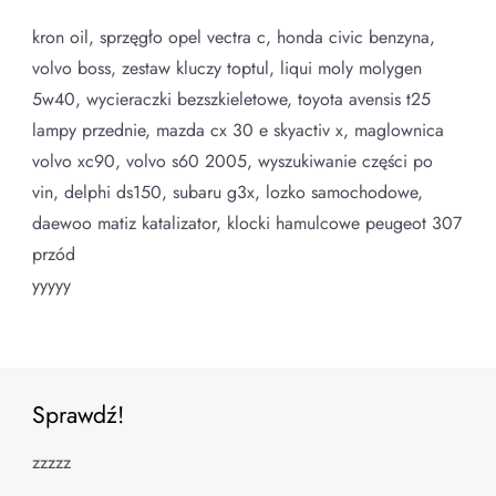
kron oil, sprzęgło opel vectra c, honda civic benzyna,
volvo boss, zestaw kluczy toptul, liqui moly molygen
5w40, wycieraczki bezszkieletowe, toyota avensis t25
lampy przednie, mazda cx 30 e skyactiv x, maglownica
volvo xc90, volvo s60 2005, wyszukiwanie części po
vin, delphi ds150, subaru g3x, lozko samochodowe,
daewoo matiz katalizator, klocki hamulcowe peugeot 307
przód
yyyyy
Sprawdź!
zzzzz