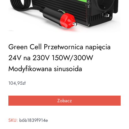
Green Cell Przetwornica napięcia
24V na 230V 150W/300W
Modyfikowana sinusoida
104,95
zł
Zobacz
SKU:
b6b1839f914e