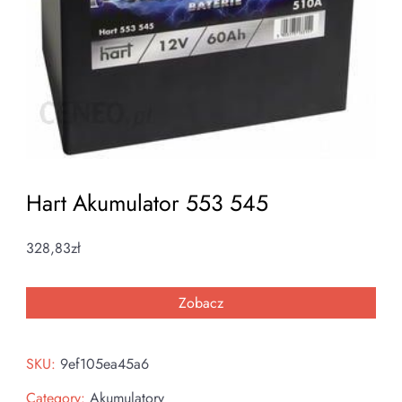
Hart Akumulator 553 545
328,83
zł
Zobacz
SKU:
9ef105ea45a6
Category:
Akumulatory