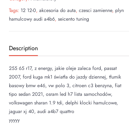
Tags:
12 12-0
,
akcesoria do auta
,
czesci zamienne
,
plyn
hamulcowy audi a4b6
,
seicento tuning
Description
255 65 r17, z energy, jakie oleje zaleca ford, passat
2007, ford kuga mk1 światła do jazdy dziennej, tłumik
basowy bmw e46, vw polo 3, citroen c3 benzyna, fiat
tipo sedan 2021, osram led h7 lista samochodów,
volkswagen sharan 1.9 tdi, delphi klocki hamulcowe,
jaguar xj 40, audi a4b7 quattro
yyyyy