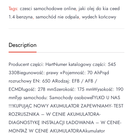
Tags:
czesci samochodowe online
,
jaki olej do kia ceed
1.4 benzyna
,
samochód nie odpala
,
wydech końcowy
Description
Producent części: HartNumer katalogowy części: 545
330Biegunowość: prawy +Pojemność: 70 AhPrąd
rozruchowy EN: 650 ARodzaj: EFB / AFB /
ECMDługość: 278 mmSzerokość: 175 mmWysokość: 190
mmTyp samochodu: Samochody osoboweTYLKO U NAS
!!!KUPUJĄC NOWY AKUMULATOR ZAPEWNIAMY- TEST
ROZRUSZNIKA – W CENIE AKUMULATORA-
DIAGNOSTYKĘ INSTALACJI ŁADOWANIA – W CENIE-
MONTAŻ W CENIE AKUMULATORAAkumulator