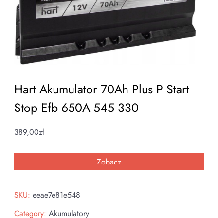
Hart Akumulator 70Ah Plus P Start
Stop Efb 650A 545 330
389,00
zł
Zobacz
SKU:
eeae7e81e548
Category:
Akumulatory