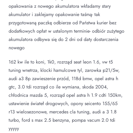
opakowania z nowego akumulatora wkładamy stary
akumulator i zaklejamy opakowanie taśmą- tak
przygotowaną paczkę odbierze od Państwa kurier bez
dodatkowych opłat w ustalonym terminie- odbiór zużytego
akumulatora odbywa się do 2 dni od daty dostarczenia
nowego
162 kw ile to koni, 1k0, rozrząd seat leon 1.6, vw t5
tuning wnetrza, klocki hamulcowe tyl, zarowka p21/5w,
audi a3 8p zawieszenie przód, 118d bmw, opel astra h
gtc, 3.0 tdi rozrząd co ile wymiana, skoda 2004,
chłodnica mazda 5, rozrząd opel astra h 1.9 cdti 150km,
ustawienie świateł drogowych, opony seicento 155/65
r13 wielosezonowe, mercedes cla tuning, audi a 3 1.8
turbo, ford s max 2.5 benzyna, pompa vacum 2.0 tdi
yyyyy