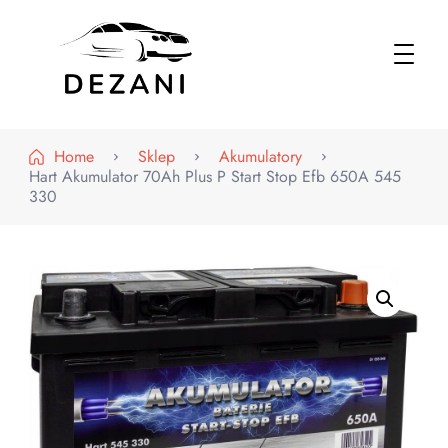
Dezani – Motoryzacja
Home
Sklep
Akumulatory
Hart Akumulator 70Ah Plus P Start Stop Efb 650A 545
330