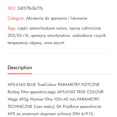
SKU:
2df57fb3b77b
Category:
Akcesoria do spawania i lutowania
Tags:
części samochodowe nazwy
,
opony całoroczne
205/55 r16
,
sprezyny amortyzatora
,
uszkodzony czujnik
temperatury objawy
,
www.escort
Description
APS-616G BLUE TrueColour PARAMETRY FIZYCZNE
Rodzaj filtra spawalniczego APS-616G TRUE COLOUR
Waga 495g Wymiar filtra 100×45 mm PARAMETRY
TECHNICZNE Czas reakcji 5A Przyłbice spawalnicze
APS ze zmiennym stopniem ochrony DIN 4/9-13,