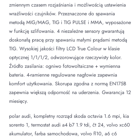
zmiennym czasem rozjaśniania i możliwością ustawienia
wrażliwości czujników. Przeznaczone do spawania
metodą MIG/MAG, TIG i TIG PULSE i MMA, wyposażone
w funkcję szlifowania. 4 niezależne sensory gwarantują
doskonałą pracę przy spawaniu małymi prądami metodą
TIG. Wysokiej jakości filtry LCD True Colour w klasie
optycznej 1/1/1/2, odwzorowujące rzeczywisty kolor.
Źródło zasilania: ogniwo fotowoltaiczne + wymienna
bateria. 4-ramienne regulowane nagłowie zapewnia
komfort użytkowania. Skorupa zgodna z normą EN175B
zapewnia większą odporność na uderzenia. Gwarancja 12
miesięcy.
polar audi, kompletny rozrząd skoda octavia 1.6 mpi, kia
sorento 1, termostat audi a4 b7 1.9 tdi, čt 24, volvo xc60
akumulator, farba samochodowa, volvo fl10, a6 c6