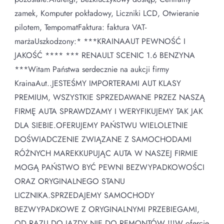
zamek, Komputer pokładowy, Liczniki LCD, Otwieranie
pilotem, TempomatFaktura: faktura VAT-
marżaUszkodzony:* ***KRAINAAUT PEWNOŚĆ I
JAKOŚĆ **** *** RENAULT SCENIC 1.6 BENZYNA
***Witam Państwa serdecznie na aukcji firmy
KrainaAut..JESTEŚMY IMPORTERAMI AUT KLASY
PREMIUM, WSZYSTKIE SPRZEDAWANE PRZEZ NASZĄ
FIRMĘ AUTA SPRAWDZAMY I WERYFIKUJEMY TAK JAK
DLA SIEBIE.OFERUJEMY PAŃSTWU WIELOLETNIE
DOŚWIADCZENIE ZWIĄZANE Z SAMOCHODAMI
RÓŻNYCH MAREKKUPUJĄC AUTA W NASZEJ FIRMIE
MOGĄ PAŃSTWO BYĆ PEWNI BEZWYPADKOWOŚCI
ORAZ ORYGINALNEGO STANU
LICZNIKA.SPRZEDAJEMY SAMOCHODY
BEZWYPADKOWE Z ORYGINALNYMI PRZEBIEGAMI,
OD RAZU DO JAZDY NIE DO REMONTÓW !!!W ofercie