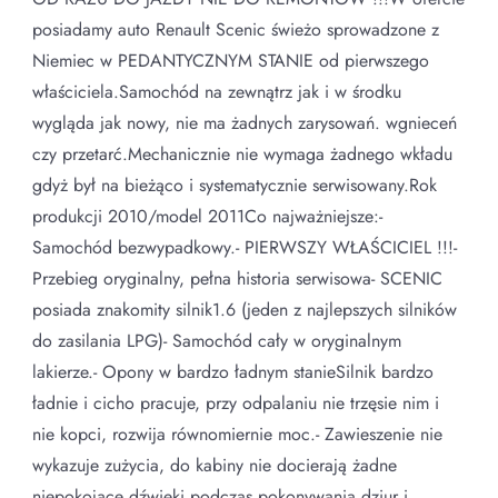
posiadamy auto Renault Scenic świeżo sprowadzone z
Niemiec w PEDANTYCZNYM STANIE od pierwszego
właściciela.Samochód na zewnątrz jak i w środku
wygląda jak nowy, nie ma żadnych zarysowań. wgnieceń
czy przetarć.Mechanicznie nie wymaga żadnego wkładu
gdyż był na bieżąco i systematycznie serwisowany.Rok
produkcji 2010/model 2011Co najważniejsze:-
Samochód bezwypadkowy.- PIERWSZY WŁAŚCICIEL !!!-
Przebieg oryginalny, pełna historia serwisowa- SCENIC
posiada znakomity silnik1.6 (jeden z najlepszych silników
do zasilania LPG)- Samochód cały w oryginalnym
lakierze.- Opony w bardzo ładnym stanieSilnik bardzo
ładnie i cicho pracuje, przy odpalaniu nie trzęsie nim i
nie kopci, rozwija równomiernie moc.- Zawieszenie nie
wykazuje zużycia, do kabiny nie docierają żadne
niepokojące dźwięki podczas pokonywania dziur i