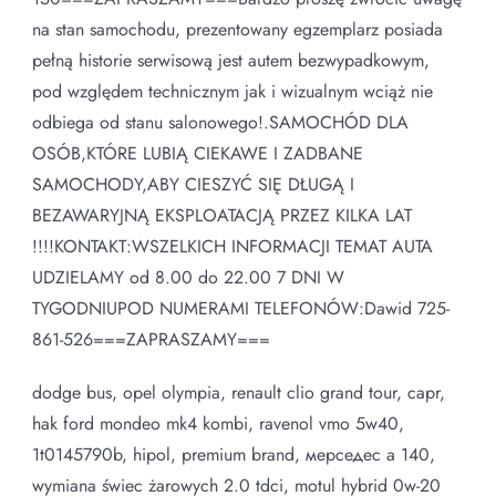
na stan samochodu, prezentowany egzemplarz posiada
pełną historie serwisową jest autem bezwypadkowym,
pod względem technicznym jak i wizualnym wciąż nie
odbiega od stanu salonowego!.SAMOCHÓD DLA
OSÓB,KTÓRE LUBIĄ CIEKAWE I ZADBANE
SAMOCHODY,ABY CIESZYĆ SIĘ DŁUGĄ I
BEZAWARYJNĄ EKSPLOATACJĄ PRZEZ KILKA LAT
!!!!KONTAKT:WSZELKICH INFORMACJI TEMAT AUTA
UDZIELAMY od 8.00 do 22.00 7 DNI W
TYGODNIUPOD NUMERAMI TELEFONÓW:Dawid 725-
861-526===ZAPRASZAMY===
dodge bus, opel olympia, renault clio grand tour, capr,
hak ford mondeo mk4 kombi, ravenol vmo 5w40,
1t0145790b, hipol, premium brand, мерседес а 140,
wymiana świec żarowych 2.0 tdci, motul hybrid 0w-20