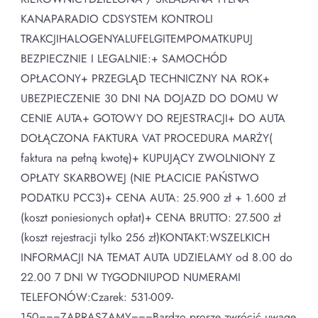
KANAPARADIO CDSYSTEM KONTROLI
TRAKCJIHALOGENYALUFELGITEMPOMATKUPUJ
BEZPIECZNIE I LEGALNIE:+ SAMOCHÓD
OPŁACONY+ PRZEGLĄD TECHNICZNY NA ROK+
UBEZPIECZENIE 30 DNI NA DOJAZD DO DOMU W
CENIE AUTA+ GOTOWY DO REJESTRACJI+ DO AUTA
DOŁĄCZONA FAKTURA VAT PROCEDURA MARŻY(
faktura na pełną kwotę)+ KUPUJĄCY ZWOLNIONY Z
OPŁATY SKARBOWEJ (NIE PŁACICIE PAŃSTWO
PODATKU PCC3)+ CENA AUTA: 25.900 zł + 1.600 zł
(koszt poniesionych opłat)+ CENA BRUTTO: 27.500 zł
(koszt rejestracji tylko 256 zł)KONTAKT:WSZELKICH
INFORMACJI NA TEMAT AUTA UDZIELAMY od 8.00 do
22.00 7 DNI W TYGODNIUPOD NUMERAMI
TELEFONÓW:Czarek: 531-009-
150===ZAPRASZAMY===Bardzo proszę zwrócić uwagę