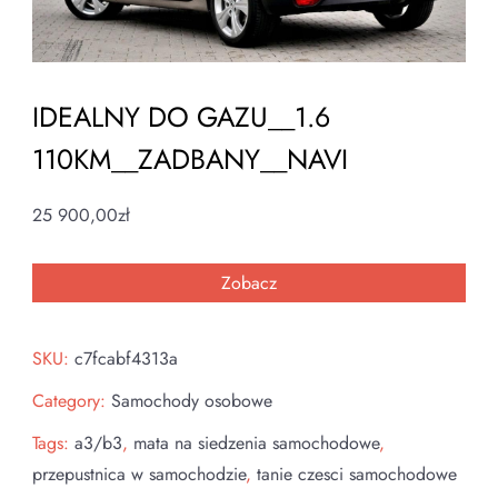
IDEALNY DO GAZU__1.6
110KM__ZADBANY__NAVI
25 900,00
zł
Zobacz
SKU:
c7fcabf4313a
Category:
Samochody osobowe
Tags:
a3/b3
,
mata na siedzenia samochodowe
,
przepustnica w samochodzie
,
tanie czesci samochodowe