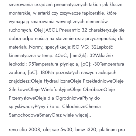
smarowania urządzeń pneumatycznych takich jak klucze
monterskie, wiertarki czy zszywacze tapicerskie, które
wymagają smarowania wewnętrznych elementów
ruchomych. Olej JASOL Pneuamtic 32 charakteryzuje się
dobrą odpornością na starzenie oraz przyczepnością do
materiału.Normy, specyfikacje:ISO VG: 32Lepkość
kinematyczna w temp. 40oC, [mm2/s]: 32Wskaźnik
lepkości: 95Temperatura płynięcia, [oC]: -30Temperatura
zapłonu, [oC]: 180Na pozostałych naszych aukcjach
znajdziesz:Oleje HydrauliczneOleje PrzekładnioweOleje
SilnikoweOleje WielofunkyjneOleje ObróbczeOleje
PrzemysłoweOleje dla OgrodnictwaPłyny do
spryskiwaczyPłyny i konc. ChłodniczeChemia
SamochodowaSmaryOraz wiele więcej…
reno clio 2008, olej sae 5w30, bmw i320, platinum pro