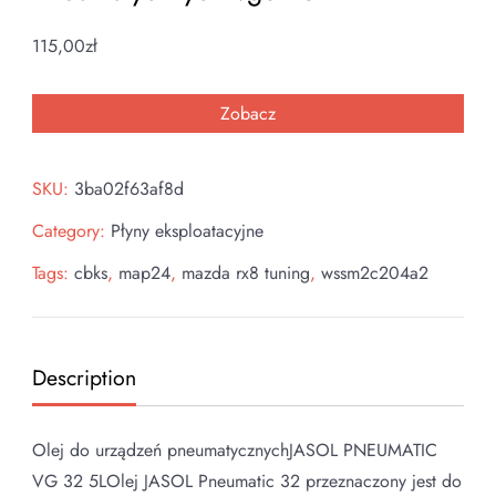
115,00
zł
Zobacz
SKU:
3ba02f63af8d
Category:
Płyny eksploatacyjne
Tags:
cbks
,
map24
,
mazda rx8 tuning
,
wssm2c204a2
Description
Olej do urządzeń pneumatycznychJASOL PNEUMATIC
VG 32 5LOlej JASOL Pneumatic 32 przeznaczony jest do