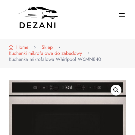
Dezani – Motoryzacja
Home
Sklep
Kuchenki mikrofalowe do zabudowy
Kuchenka mikrofalowa Whirlpool W6MN840