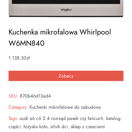
Kuchenka mikrofalowa Whirlpool
W6MN840
1 138,30
zł
Zobacz
SKU:
870b46d13ad4
Category:
Kuchenki mikrofalowe do zabudowy
Tags:
audi a6 c6 2.4 rozrząd pasek czy łańcuch
,
katalog
części
,
łożyska koło
,
silnik dci
,
sklep z czesciami