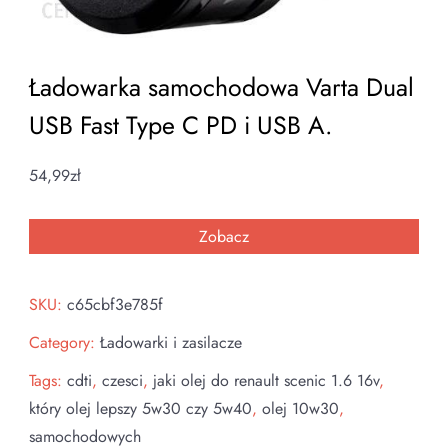
Ładowarka samochodowa Varta Dual
USB Fast Type C PD i USB A.
54,99
zł
Zobacz
SKU:
c65cbf3e785f
Category:
Ładowarki i zasilacze
Tags:
cdti
,
czesci
,
jaki olej do renault scenic 1.6 16v
,
który olej lepszy 5w30 czy 5w40
,
olej 10w30
,
samochodowych