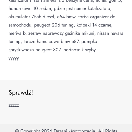
katalizator nissan almera 1.5 benzyna cena, tłumik golf 5,
honda civic 10 sedan, gdzie jest numer katalizatora,
akumulator 75ah diesel, e54 bmw, torba organizer do
samochodu, peugeot 206 tuning, kołpaki 14 czarne,
meriva b, zestaw naprawczy gaźnika mikuni, nissan navara
tuning, tarcze hamulcowe bmw e87, pompka
spryskiwacza peugeot 307, podnosnik szyby
yyyyy
Sprawdź!
zzzzz
© Copyright 2026
Dezani - Motoryzacja
. All Rights