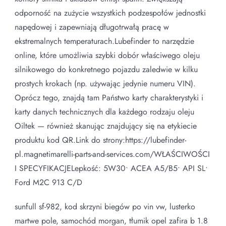
odporność na zużycie wszystkich podzespołów jednostki
napędowej i zapewniają długotrwałą pracę w
ekstremalnych temperaturach.Lubefinder to narzędzie
online, które umożliwia szybki dobór właściwego oleju
silnikowego do konkretnego pojazdu zaledwie w kilku
prostych krokach (np. używając jedynie numeru VIN).
Oprócz tego, znajdą tam Państwo karty charakterystyki i
karty danych technicznych dla każdego rodzaju oleju
Oiltek — również skanując znajdujący się na etykiecie
produktu kod QR.Link do strony:https://lubefinder-
pl.magnetimarelli-parts-and-services.com/WŁAŚCIWOŚCI
I SPECYFIKACJELepkość: 5W30• ACEA A5/B5• API SL•
Ford M2C 913 C/D
sunfull sf-982, kod skrzyni biegów po vin vw, lusterko
martwe pole, samochód morgan, tłumik opel zafira b 1.8