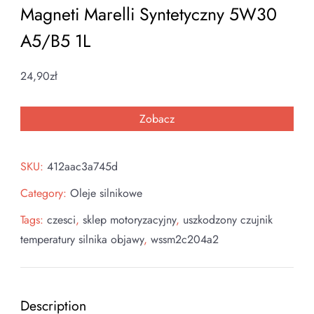
Magneti Marelli Syntetyczny 5W30
A5/B5 1L
24,90
zł
Zobacz
SKU:
412aac3a745d
Category:
Oleje silnikowe
Tags:
czesci
,
sklep motoryzacyjny
,
uszkodzony czujnik
temperatury silnika objawy
,
wssm2c204a2
Description