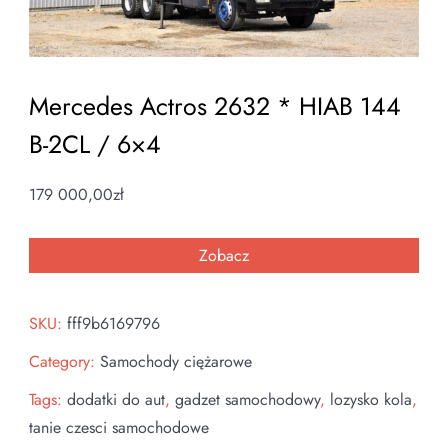
Mercedes Actros 2632 * HIAB 144
B-2CL / 6×4
179 000,00
zł
Zobacz
SKU:
fff9b6169796
Category:
Samochody ciężarowe
Tags:
dodatki do aut
,
gadzet samochodowy
,
lozysko kola
,
tanie czesci samochodowe