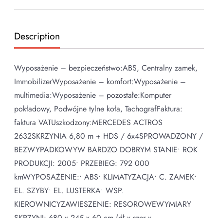
Description
Wyposażenie – bezpieczeństwo:ABS, Centralny zamek,
ImmobilizerWyposażenie – komfort:Wyposażenie –
multimedia:Wyposażenie – pozostałe:Komputer
pokładowy, Podwójne tylne koła, TachografFaktura:
faktura VATUszkodzony:MERCEDES ACTROS
2632SKRZYNIA 6,80 m + HDS / 6x4SPROWADZONY /
BEZWYPADKOWYW BARDZO DOBRYM STANIE• ROK
PRODUKCJI: 2005• PRZEBIEG: 792 000
kmWYPOSAŻENIE:• ABS• KLIMATYZACJA• C. ZAMEK•
EL. SZYBY• EL. LUSTERKA• WSP.
KIEROWNICYZAWIESZENIE: RESOROWEWYMIARY
SKRZYNI: 680 x 245 x 60 cm (dł x szer x