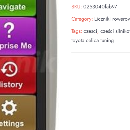
SKU:
0263040fab97
Category:
Liczniki rowero
Tags:
czesci
,
cześci silnik
toyota celica tuning