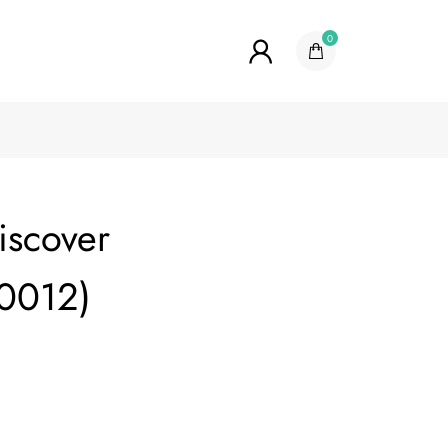
0
iscover
0012)