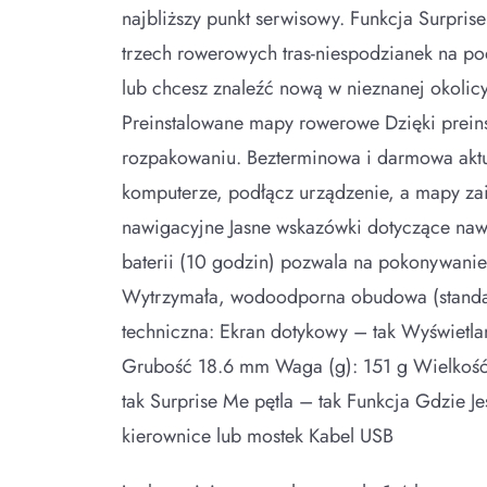
najbliższy punkt serwisowy. Funkcja Surpri
trzech rowerowych tras-niespodzianek na pods
lub chcesz znaleźć nową w nieznanej okolic
Preinstalowane mapy rowerowe Dzięki pre
rozpakowaniu. Bezterminowa i darmowa aktua
komputerze, podłącz urządzenie, a mapy za
nawigacyjne Jasne wskazówki dotyczące naw
baterii (10 godzin) pozwala na pokonywan
Wytrzymała, wodoodporna obudowa (standar
techniczna: Ekran dotykowy – tak Wyświetl
Grubość 18.6 mm Waga (g): 151 g Wielkość 
tak Surprise Me pętla – tak Funkcja Gdzie J
kierownice lub mostek Kabel USB