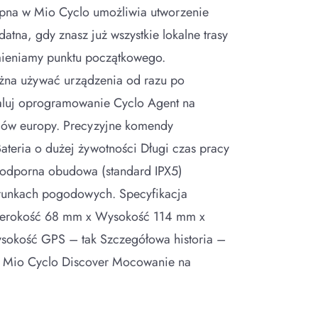
ępna w Mio Cyclo umożliwia utworzenie
atna, gdy znasz już wszystkie lokalne trasy
zmieniamy punktu początkowego.
na używać urządzenia od razu po
taluj oprogramowanie Cyclo Agent na
ajów europy. Precyzyjne komendy
eria o dużej żywotności Długi czas pracy
oodporna obudowa (standard IPX5)
runkach pogodowych. Specyfikacja
 Szerokość 68 mm x Wysokość 114 mm x
ysokość GPS – tak Szczegółowa historia –
ie: Mio Cyclo Discover Mocowanie na