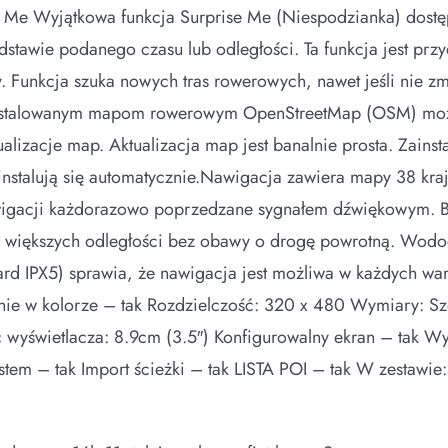
se Me Wyjątkowa funkcja Surprise Me (Niespodzianka) dost
tawie podanego czasu lub odległości. Ta funkcja jest przyd
y. Funkcja szuka nowych tras rowerowych, nawet jeśli nie 
instalowanym mapom rowerowym OpenStreetMap (OSM) moż
lizacje map. Aktualizacja map jest banalnie prosta. Zains
instalują się automatycznie.Nawigacja zawiera mapy 38 kr
igacji każdorazowo poprzedzane sygnałem dźwiękowym. Bat
ie większych odległości bez obawy o drogę powrotną. Wod
d IPX5) sprawia, że nawigacja jest możliwa w każdych wa
anie w kolorze – tak Rozdzielczość: 320 x 480 Wymiary:
wyświetlacza: 8.9cm (3.5″) Konfigurowalny ekran – tak W
estem – tak Import ścieżki – tak LISTA POI – tak W zestaw