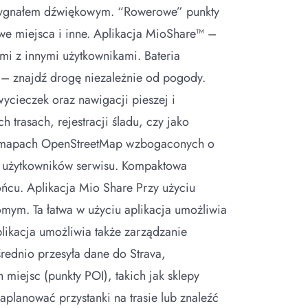
sygnałem dźwiękowym. “Rowerowe” punkty
awe miejsca i inne. Aplikacja MioShare™ –
mi z innymi użytkownikami. Bateria
– znajdź drogę niezależnie od pogody.
ycieczek oraz nawigacji pieszej i
trasach, rejestracji śladu, czy jako
na mapach OpenStreetMap wzbogaconych o
ez użytkowników serwisu. Kompaktowa
ońcu. Aplikacja Mio Share Przy użyciu
omym. Ta łatwa w użyciu aplikacja umożliwia
plikacja umożliwia także zarządzanie
rednio przesyła dane do Strava,
 miejsc (punkty POI), takich jak sklepy
planować przystanki na trasie lub znaleźć