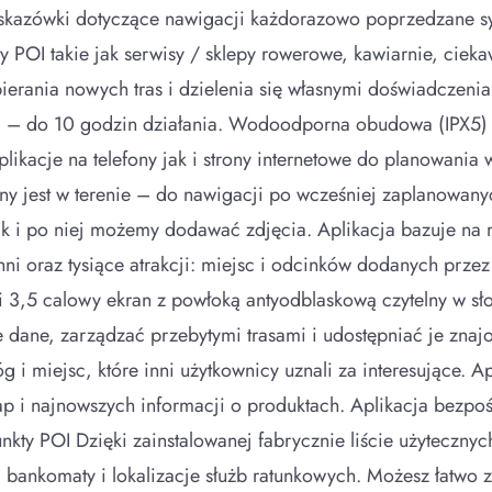
wskazówki dotyczące nawigacji każdorazowo poprzedzane 
 POI takie jak serwisy / sklepy rowerowe, kawiarnie, ciek
erania nowych tras i dzielenia się własnymi doświadczenia
i – do 10 godzin działania. Wodoodporna obudowa (IPX5) 
kacje na telefony jak i strony internetowe do planowania w
y jest w terenie – do nawigacji po wcześniej zaplanowanych 
jak i po niej możemy dodawać zdjęcia. Aplikacja bazuje 
ni oraz tysiące atrakcji: miejsc i odcinków dodanych prz
i 3,5 calowy ekran z powłoką antyodblaskową czytelny w sł
 dane, zarządzać przebytymi trasami i udostępniać je znaj
 i miejsc, które inni użytkownicy uznali za interesujące. A
ap i najnowszych informacji o produktach. Aplikacja bezpoś
ty POI Dzięki zainstalowanej fabrycznie liście użytecznych
bankomaty i lokalizacje służb ratunkowych. Możesz łatwo za