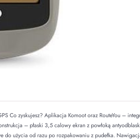
S Co zyskujesz? Aplikacja Komoot oraz RouteYou – inte
kcja – płaski 3,5 calowy ekran z powłoką antyodblaskow
we do użycia od razu po rozpakowaniu z pudełka. Nawigacj