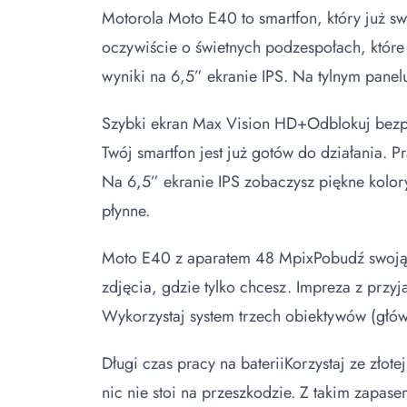
Motorola Moto E40 to smartfon, który już 
oczywiście o świetnych podzespołach, które
wyniki na 6,5” ekranie IPS. Na tylnym panel
Szybki ekran Max Vision HD+Odblokuj bezpie
Twój smartfon jest już gotów do działania. P
Na 6,5” ekranie IPS zobaczysz piękne kolory
płynne.
Moto E40 z aparatem 48 MpixPobudź swoją k
zdjęcia, gdzie tylko chcesz. Impreza z przyj
Wykorzystaj system trzech obiektywów (głów
Długi czas pracy na bateriiKorzystaj ze zło
nic nie stoi na przeszkodzie. Z takim zapase