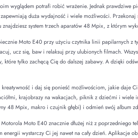
swoim wyglądem potrafi robić wrażenie. Jednak prawdziwe
 zapewniają duża wydajność i wiele możliwości. Przekonaj 
u znajdziesz system trzech aparatów 48 Mpix, z którym wyk
cznie Moto E40 przy użyciu czytnika linii papilarnych z ty
racuj, ucz się, baw i relaksuj przy ulubionych filmach. Ws
, które tylko zachęcą Cię do dalszej zabawy. A dzięki odś
reatywność i daj się ponieść możliwościom, jakie daje C
aciółmi, krajobrazy na wakacjach, piknik z dziećmi i wiele i
ny 48 Mpix, makro i czujnik głębi) i odmień swój album zd
tej Motorola Moto E40 znacznie dłużej niż z poprzedniego 
m energii wystarczy Ci jej nawet na cały dzień. Aplikacje o