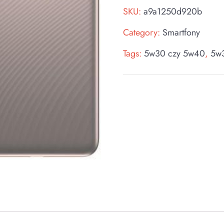
SKU:
a9a1250d920b
Category:
Smartfony
Tags:
5w30 czy 5w40
,
5w