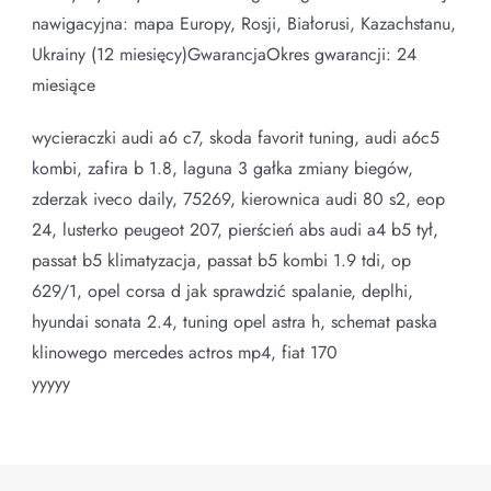
nawigacyjna: mapa Europy, Rosji, Białorusi, Kazachstanu,
Ukrainy (12 miesięcy)GwarancjaOkres gwarancji: 24
miesiące
wycieraczki audi a6 c7, skoda favorit tuning, audi a6c5
kombi, zafira b 1.8, laguna 3 gałka zmiany biegów,
zderzak iveco daily, 75269, kierownica audi 80 s2, eop
24, lusterko peugeot 207, pierścień abs audi a4 b5 tył,
passat b5 klimatyzacja, passat b5 kombi 1.9 tdi, op
629/1, opel corsa d jak sprawdzić spalanie, deplhi,
hyundai sonata 2.4, tuning opel astra h, schemat paska
klinowego mercedes actros mp4, fiat 170
yyyyy