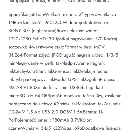
europejskich, Rosji, Białorusi, Kazachstanu i Ukrainy.
SpecyfikacjaEkranWielkość ekranu: 2″Typ wyświetlacza:
TNRozdzielczość: 960х240WideorejestratorSensor:
SONY 307 (night vision)Rozdzielczość wideo:
1920х1080 FullHD (30 fps)Kąt nagrywania: 170°Rodzaj
soczewki: 4-warstwowe szkłoFormat wideo: MOV
(H.264)Format zdjęć: JPGDługość nagrań wideo: 1/3/5
minNagrywanie w pętli: takNadpisywanie nagrań:
takCechyAuto-Start: takG-sensor: takDetekcja ruchu:
takTryb parkingowy: takModuł GPS: takOgólneProcesor:
MSTAR AIT8336Interfejsy: mini USBObsługa kart
microSD: do 64 GBSposób montażu: taśma 3M, zasilanie
podłączane do uchwytuGłośnik: takMikrofon: takZasilanie
(12-24 V 1.5 A): USB 2.0 DC5V 1.5ABateria: Li-
PolPojemność baterii: 180mAh 3.7VKolor:
czarnyWymiary: 54x51x32Waga: 69gDodatkowa licencja