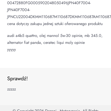
00472880FG0005902048050496JPN40F7004-
JPN40F7004-
JPNCU22004DKMM110687M110687DKMM110687AM110687
cena dotyczy zakupu jednej sztuki oferowanego produktu
audi a4b5 quattro, olej mannol 5w-30 opinie, mb 345.0,
alternator fiat panda, ceratec liqui moly opinie
yyyyy
Sprawdź!
zzzzz
© Copyright 2026
Dezani - Motoryzacja
. All Rights