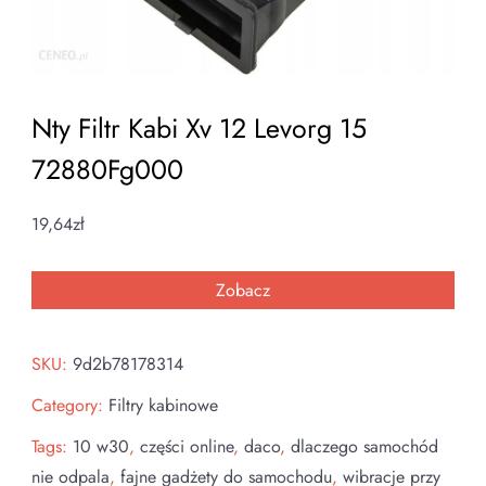
Nty Filtr Kabi Xv 12 Levorg 15
72880Fg000
19,64
zł
Zobacz
SKU:
9d2b78178314
Category:
Filtry kabinowe
Tags:
10 w30
,
części online
,
daco
,
dlaczego samochód
nie odpala
,
fajne gadżety do samochodu
,
wibracje przy