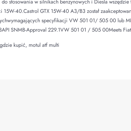
o stosowania w silnikach benzynowych i Diesla wszędzie 
ci 15W-40.Castrol GTX 15W-40 A3/B3 został zaakceptowan
owychwymagających specyfikacji VW 501 01/ 505 00 lub M
B3API SNMB-Approval 229.1VW 501 01 / 505 00Meets Fia
dzie kupić, motul atf multi