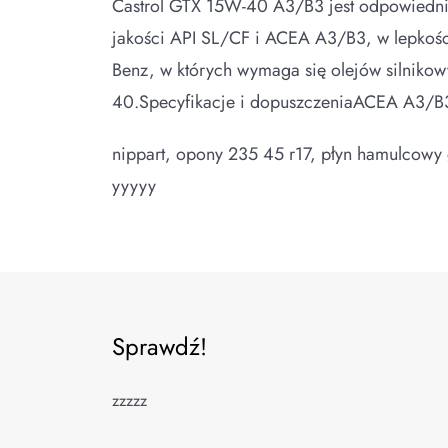
Castrol GTX 15W-40 A3/B3 jest odpowiedni d
jakości API SL/CF i ACEA A3/B3, w lepkoś
Benz, w których wymaga się olejów silnik
40.Specyfikacje i dopuszczeniaACEA A3/
nippart, opony 235 45 r17, płyn hamulcowy g
yyyyy
Sprawdź!
zzzzz