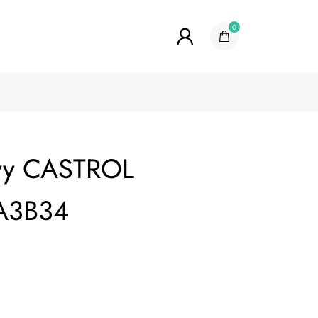
0
owy CASTROL
A3B34