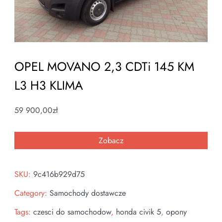
OPEL MOVANO 2,3 CDTi 145 KM
L3 H3 KLIMA
59 900,00
zł
Zobacz
SKU:
9c416b929d75
Category:
Samochody dostawcze
Tags:
czesci do samochodow
,
honda civik 5
,
opony