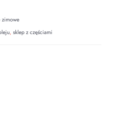
e zimowe
oleju
,
sklep z częściami