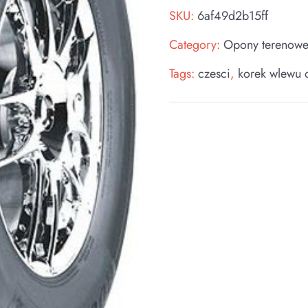
SKU:
6af49d2b15ff
Category:
Opony terenow
Tags:
czesci
,
korek wlewu 