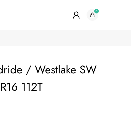
0
ride / Westlake SW
R16 112T