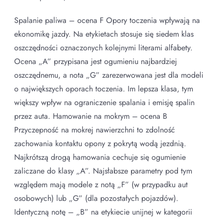
Spalanie paliwa – ocena F Opory toczenia wpływają na
ekonomikę jazdy. Na etykietach stosuje się siedem klas
oszczędności oznaczonych kolejnymi literami alfabety.
Ocena „A” przypisana jest ogumieniu najbardziej
oszczędnemu, a nota „G” zarezerwowana jest dla modeli
o największych oporach toczenia. Im lepsza klasa, tym
większy wpływ na ograniczenie spalania i emisję spalin
przez auta. Hamowanie na mokrym – ocena B
Przyczepność na mokrej nawierzchni to zdolność
zachowania kontaktu opony z pokrytą wodą jezdnią.
Najkrótszą drogą hamowania cechuje się ogumienie
zaliczane do klasy „A”. Najsłabsze parametry pod tym
względem mają modele z notą „F” (w przypadku aut
osobowych) lub „G” (dla pozostałych pojazdów).
Identyczną notę – „B” na etykiecie unijnej w kategorii