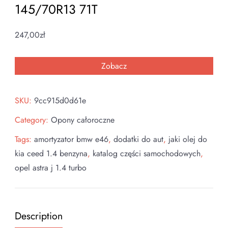
145/70R13 71T
247,00
zł
Zobacz
SKU:
9cc915d0d61e
Category:
Opony całoroczne
Tags:
amortyzator bmw e46
,
dodatki do aut
,
jaki olej do
kia ceed 1.4 benzyna
,
katalog części samochodowych
,
opel astra j 1.4 turbo
Description