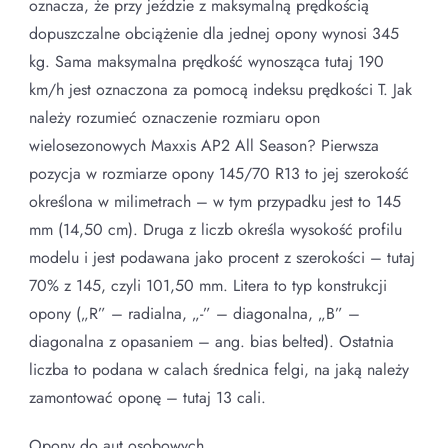
oznacza, że przy jeździe z maksymalną prędkością
dopuszczalne obciążenie dla jednej opony wynosi 345
kg. Sama maksymalna prędkość wynosząca tutaj 190
km/h jest oznaczona za pomocą indeksu prędkości T. Jak
należy rozumieć oznaczenie rozmiaru opon
wielosezonowych Maxxis AP2 All Season? Pierwsza
pozycja w rozmiarze opony 145/70 R13 to jej szerokość
określona w milimetrach – w tym przypadku jest to 145
mm (14,50 cm). Druga z liczb określa wysokość profilu
modelu i jest podawana jako procent z szerokości – tutaj
70% z 145, czyli 101,50 mm. Litera to typ konstrukcji
opony („R” – radialna, „-” – diagonalna, „B” –
diagonalna z opasaniem – ang. bias belted). Ostatnia
liczba to podana w calach średnica felgi, na jaką należy
zamontować oponę – tutaj 13 cali.
Opony do aut osobowych