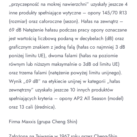
„przyczepność na mokrej nawierzchni” uzyskały jeszcze 4
inne produkty spełniające wytyczne – opony 145/70 R13
(rozmiar) oraz całoroczne (sezon). Hałas na zewnątrz –
69 dB Natężenie hałasu podczas pracy opony oznaczane
jest wartością liczbową podaną w decybelach (dB) oraz
graficznym znakiem z jedną falą (hałas co najmniej 3 dB
poniżej limitu UE), dwoma falami (hałas na poziomie
równym lub niższym maksymalnie o 3dB od limitu UE)
oraz trzema falami (natężenie powyżej limitu unijnego).
Wynik „69 dB” na etykiecie unijnej w kategorii „hałas
zewnętrzny” uzyskało jeszcze 10 innych produktów
spełniających kryteria – opony AP2 All Season (model)
oraz 13 cali (średnica).
Firma Maxxis (grupa Cheng Shin)
Założona na Tajwanie w 1967 roku przez Cheng-Shin