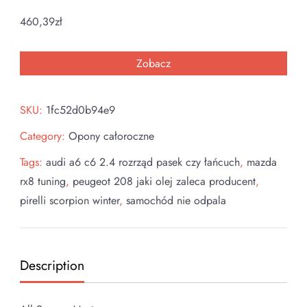
460,39
zł
Zobacz
SKU:
1fc52d0b94e9
Category:
Opony całoroczne
Tags:
audi a6 c6 2.4 rozrząd pasek czy łańcuch
,
mazda
rx8 tuning
,
peugeot 208 jaki olej zaleca producent
,
pirelli scorpion winter
,
samochód nie odpala
Description