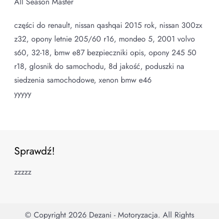
All Season Master
części do renault, nissan qashqai 2015 rok, nissan 300zx
z32, opony letnie 205/60 r16, mondeo 5, 2001 volvo
s60, 32-18, bmw e87 bezpieczniki opis, opony 245 50
r18, glosnik do samochodu, 8d jakość, poduszki na
siedzenia samochodowe, xenon bmw e46
yyyyy
Sprawdź!
zzzzz
© Copyright 2026
Dezani - Motoryzacja
. All Rights