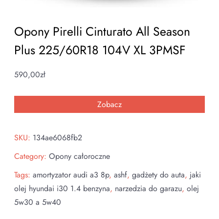
Opony Pirelli Cinturato All Season
Plus 225/60R18 104V XL 3PMSF
590,00
zł
Zobacz
SKU:
134ae6068fb2
Category:
Opony całoroczne
Tags:
amortyzator audi a3 8p
,
ashf
,
gadżety do auta
,
jaki
olej hyundai i30 1.4 benzyna
,
narzedzia do garazu
,
olej
5w30 a 5w40