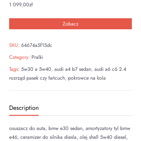
1 099,00
zł
Zobacz
SKU:
64674a5f15dc
Category:
Pralki
Tags:
5w30 a 5w40
,
audi a4 b7 sedan
,
audi a6 c6 2.4
rozrząd pasek czy łańcuch
,
pokrowce na kola
Description
osuszacz do auta, bmw e30 sedan, amortyzatory tyl bmw
e46, ceramizer do silnika diesla, olej shell 5w40 diesel,