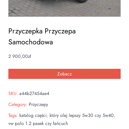
Przyczepka Przyczepa
Samochodowa
2 900,00
zł
Zobacz
SKU:
a44b27454ae4
Category:
Przyczepy
Tags:
katalog części
,
który olej lepszy 5w30 czy 5w40
,
vw polo 1.2 pasek czy łańcuch