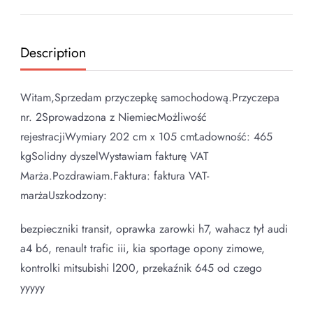
Description
Witam,Sprzedam przyczepkę samochodową.Przyczepa
nr. 2Sprowadzona z NiemiecMożliwość
rejestracjiWymiary 202 cm x 105 cmŁadowność: 465
kgSolidny dyszelWystawiam fakturę VAT
Marża.Pozdrawiam.Faktura: faktura VAT-
marżaUszkodzony:
bezpieczniki transit, oprawka zarowki h7, wahacz tył audi
a4 b6, renault trafic iii, kia sportage opony zimowe,
kontrolki mitsubishi l200, przekaźnik 645 od czego
yyyyy