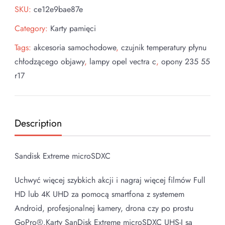
SKU:
ce12e9bae87e
Category:
Karty pamięci
Tags:
akcesoria samochodowe
,
czujnik temperatury płynu
chłodzącego objawy
,
lampy opel vectra c
,
opony 235 55
r17
Description
Sandisk Extreme microSDXC
Uchwyć więcej szybkich akcji i nagraj więcej filmów Full
HD lub 4K UHD za pomocą smartfona z systemem
Android, profesjonalnej kamery, drona czy po prostu
GoPro®.Karty SanDisk Extreme microSDXC UHS-I są