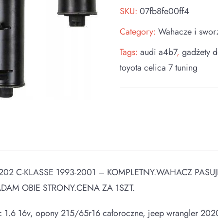
SKU:
07fb8fe00ff4
Category:
Wahacze i swor
Tags:
audi a4b7
,
gadżety d
toyota celica 7 tuning
2 C-KLASSE 1993-2001 – KOMPLETNY.WAHACZ PASUJ
DAM OBIE STRONY.CENA ZA 1SZT.
ic 1.6 16v, opony 215/65r16 całoroczne, jeep wrangler 20