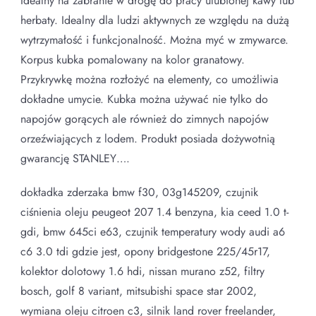
Idealny na zabranie w drogę do pracy ulubionej kawy lub
herbaty. Idealny dla ludzi aktywnych ze względu na dużą
wytrzymałość i funkcjonalność. Można myć w zmywarce.
Korpus kubka pomalowany na kolor granatowy.
Przykrywkę można rozłożyć na elementy, co umożliwia
dokładne umycie. Kubka można używać nie tylko do
napojów gorących ale również do zimnych napojów
orzeźwiających z lodem. Produkt posiada dożywotnią
gwarancję STANLEY….
dokładka zderzaka bmw f30, 03g145209, czujnik
ciśnienia oleju peugeot 207 1.4 benzyna, kia ceed 1.0 t-
gdi, bmw 645ci e63, czujnik temperatury wody audi a6
c6 3.0 tdi gdzie jest, opony bridgestone 225/45r17,
kolektor dolotowy 1.6 hdi, nissan murano z52, filtry
bosch, golf 8 variant, mitsubishi space star 2002,
wymiana oleju citroen c3, silnik land rover freelander,