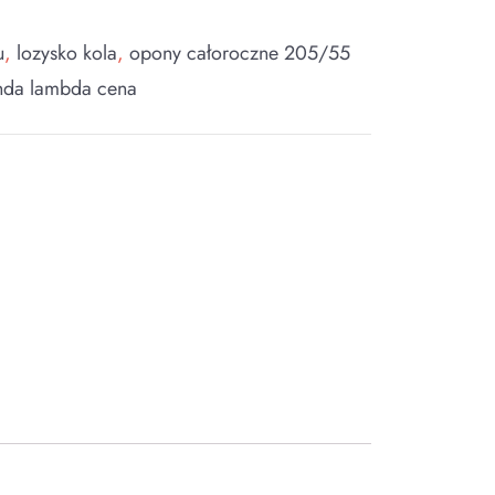
u
,
lozysko kola
,
opony całoroczne 205/55
nda lambda cena