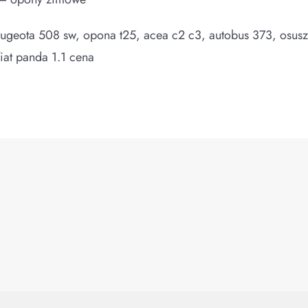
ugeota 508 sw, opona t25, acea c2 c3, autobus 373, osus
iat panda 1.1 cena