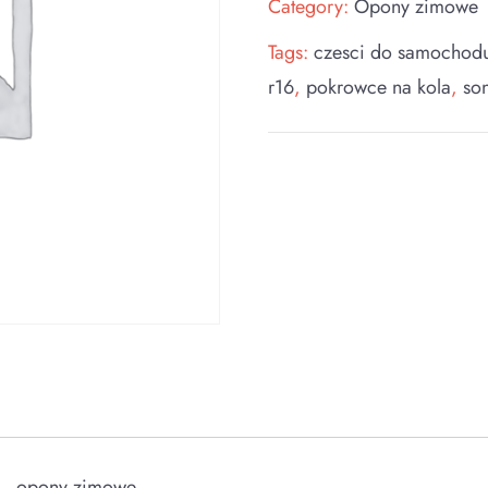
Category:
Opony zimowe
Tags:
czesci do samochod
r16
,
pokrowce na kola
,
so
 – opony zimowe