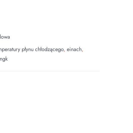
lowa
emperatury płynu chłodzącego
,
einach
,
 ngk