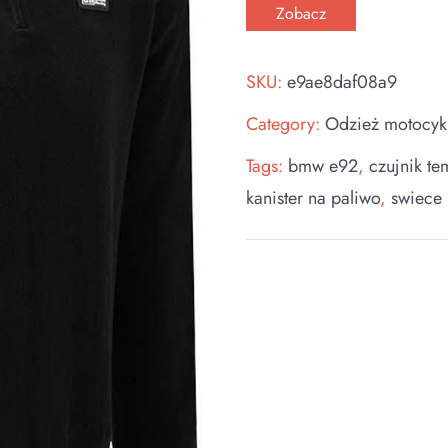
Zobacz
SKU:
e9ae8daf08a9
Category:
Odzież motocyk
Tags:
bmw e92
,
czujnik t
kanister na paliwo
,
swiece