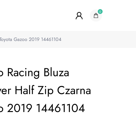
0
a Toyota Gazoo 2019 14461104
o Racing Bluza
er Half Zip Czarna
oo 2019 14461104