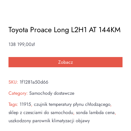
Toyota Proace Long L2H1 AT 144KM
138 199,00
zł
Zobacz
SKU:
1f1281a50d66
Category:
Samochody dostawcze
Tags:
11915
,
czujnik temperatury płynu chłodzącego
,
sklep z czesciami do samochodu
,
sonda lambda cena
,
uszkodzony parownik klimatyzacji objawy