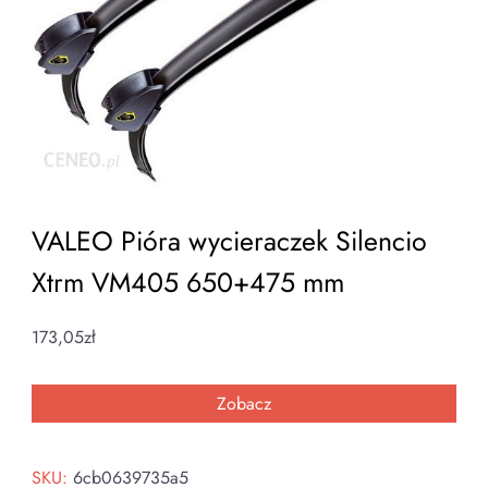
VALEO Pióra wycieraczek Silencio
Xtrm VM405 650+475 mm
173,05
zł
Zobacz
SKU:
6cb0639735a5