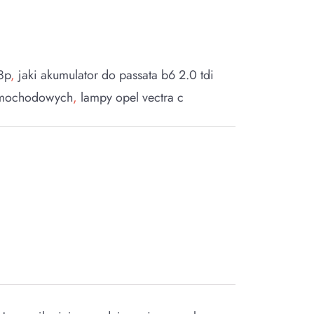
8p
,
jaki akumulator do passata b6 2.0 tdi
samochodowych
,
lampy opel vectra c