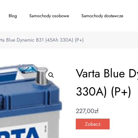
Blog
Samochody osobowe
Samochody dostawcze
rta Blue Dynamic B31 (45Ah 330A) (P+)
Varta Blue 
330A) (P+)
227,00
zł
Zobacz