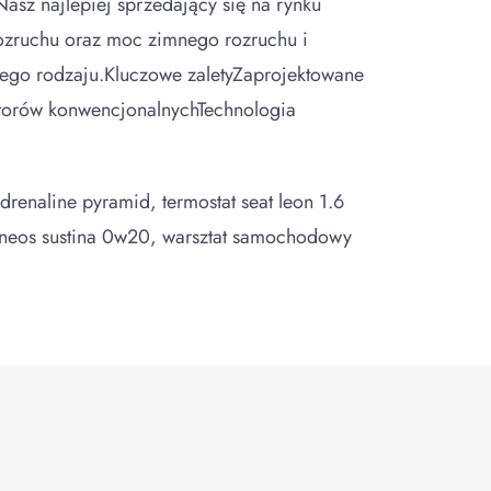
sz najlepiej sprzedający się na rynku
rozruchu oraz moc zimnego rozruchu i
dego rodzaju.Kluczowe zaletyZaprojektowane
torów konwencjonalnychTechnologia
renaline pyramid, termostat seat leon 1.6
 eneos sustina 0w20, warsztat samochodowy