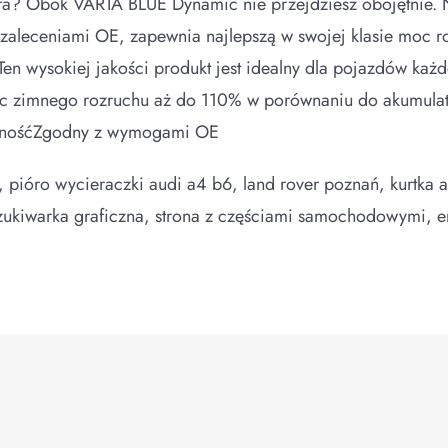
a? Obok VARTA BLUE Dynamic nie przejdziesz obojętnie. Na
 zaleceniami OE, zapewnia najlepszą w swojej klasie moc 
en wysokiej jakości produkt jest idealny dla pojazdów każ
c zimnego rozruchu aż do 110% w porównaniu do akumula
jnośćZgodny z wymogami OE
 pióro wycieraczki audi a4 b6, land rover poznań, kurtka ad
wyszukiwarka graficzna, strona z częściami samochodowymi,