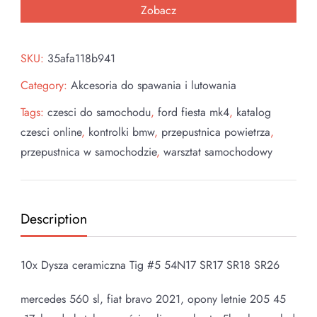
Zobacz
SKU:
35afa118b941
Category:
Akcesoria do spawania i lutowania
Tags:
czesci do samochodu
,
ford fiesta mk4
,
katalog
czesci online
,
kontrolki bmw
,
przepustnica powietrza
,
przepustnica w samochodzie
,
warsztat samochodowy
Description
10x Dysza ceramiczna Tig #5 54N17 SR17 SR18 SR26
mercedes 560 sl, fiat bravo 2021, opony letnie 205 45