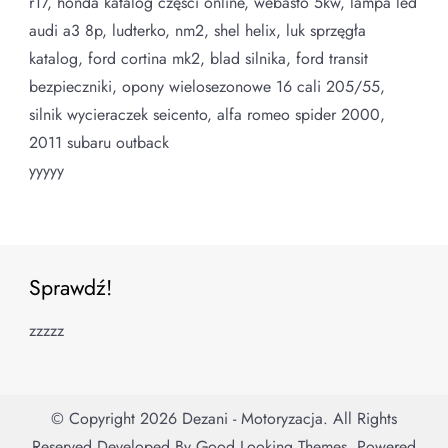
r17, honda katalog części online, webasto 5kw, lampa led
audi a3 8p, ludterko, nm2, shel helix, luk sprzęgła
katalog, ford cortina mk2, blad silnika, ford transit
bezpieczniki, opony wielosezonowe 16 cali 205/55,
silnik wycieraczek seicento, alfa romeo spider 2000,
2011 subaru outback
yyyyy
Sprawdź!
zzzzz
© Copyright 2026
Dezani - Motoryzacja
. All Rights
Reserved.
Developed By
Good Looking Themes.
Powered