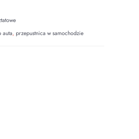
ztatowe
o auta
,
przepustnica w samochodzie