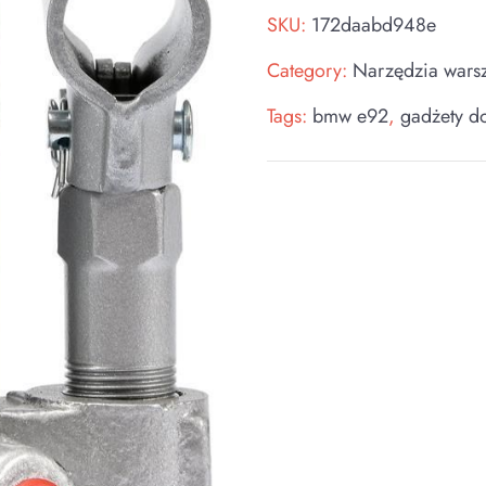
SKU:
172daabd948e
Category:
Narzędzia wars
Tags:
bmw e92
,
gadżety d