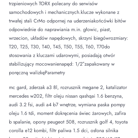
trzpieniowych TORX polecany do serwisów
samochodowych i mechanicznych.klucze wykonane z
trwałej stali CrMo odpornej na uderzeniakońcówki bitów
odpowiednie do naprawiania m.in. głowic, piast,
wrzecion, układów napędowych, skrzyni biegówrozmiary:
T20, T25, T30, T40, T45, T50, T55, T60, T70do
stosowania z kluczami udarowymi, posiadają otwór
stabilizujący mocowanienapęd: 1/2″zapakowany w
poręczną walizkęParametry
mc gard, zderzak a3 8l, rozrusznik megane 2, katalizator
mercedes w202, filtr oleju nissan qashqai 1.6 benzyna,
audi 3.2 fsi, audi a4 b7 wnętrze, wymiana paska pompy
oleju 1.6 tdi, moment dokręcenia świec żarowych, zafira
b spalanie, opony peugeot 508, rozrusznik golf 4, toyota
corolla e12 kombi, filtr paliwa 1.5 dci, osłona silnika