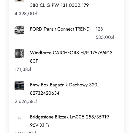
380 CL G PW 131.0302.179
4 398,00
zł
FORD Transit Connect TREND
128
535,00
zł
Windforce CATCHFORS H/P 175/65R13
80T
171,38
zł
Bmw Box Bagażnik Dachowy 320L
82732420634
2 626,58
zł
Bridgestone Blizzak Lm005 255/35R19
96V Xl Fr