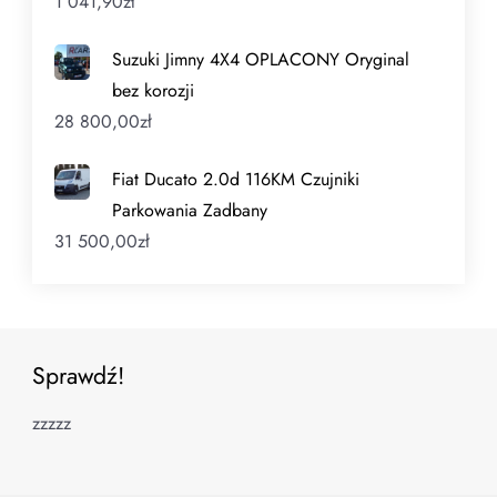
1 041,90
zł
Suzuki Jimny 4X4 OPLACONY Oryginal
bez korozji
28 800,00
zł
Fiat Ducato 2.0d 116KM Czujniki
Parkowania Zadbany
31 500,00
zł
Sprawdź!
zzzzz