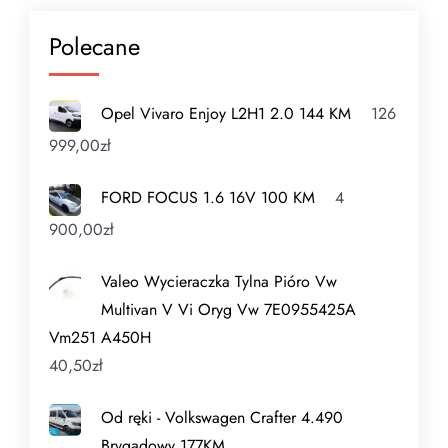
Polecane
Opel Vivaro Enjoy L2H1 2.0 144 KM
126
999,00
zł
FORD FOCUS 1.6 16V 100 KM
4
900,00
zł
Valeo Wycieraczka Tylna Pióro Vw
Multivan V Vi Oryg Vw 7E0955425A
Vm251 A450H
40,50
zł
Od ręki - Volkswagen Crafter 4.490
Brygadowy 177KM