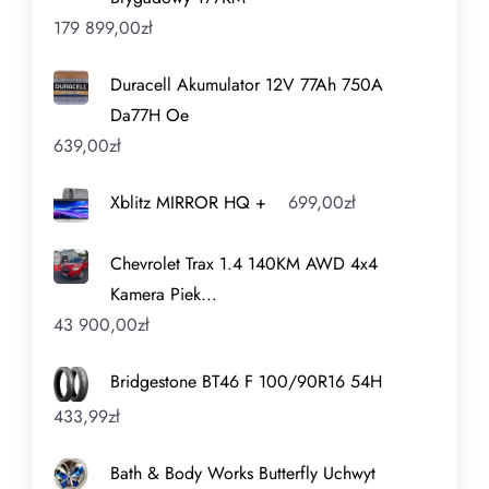
179 899,00
zł
Duracell Akumulator 12V 77Ah 750A
Da77H Oe
639,00
zł
Xblitz MIRROR HQ +
699,00
zł
Chevrolet Trax 1.4 140KM AWD 4x4
Kamera Piek...
43 900,00
zł
Bridgestone BT46 F 100/90R16 54H
433,99
zł
Bath & Body Works Butterfly Uchwyt