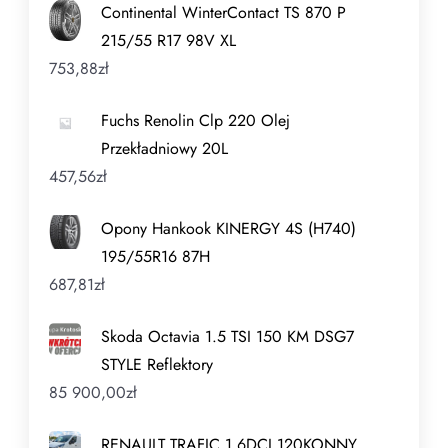
Continental WinterContact TS 870 P
215/55 R17 98V XL
753,88
zł
Fuchs Renolin Clp 220 Olej
Przekładniowy 20L
457,56
zł
Opony Hankook KINERGY 4S (H740)
195/55R16 87H
687,81
zł
Skoda Octavia 1.5 TSI 150 KM DSG7
STYLE Reflektory
85 900,00
zł
RENAULT TRAFIC 1,6DCI 120KONNY