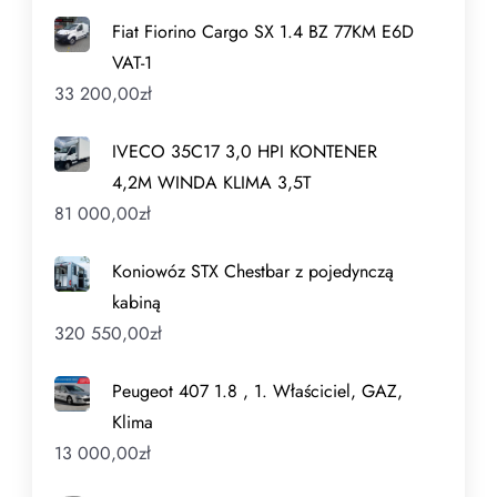
Fiat Fiorino Cargo SX 1.4 BZ 77KM E6D
VAT-1
33 200,00
zł
IVECO 35C17 3,0 HPI KONTENER
4,2M WINDA KLIMA 3,5T
81 000,00
zł
Koniowóz STX Chestbar z pojedynczą
kabiną
320 550,00
zł
Peugeot 407 1.8 , 1. Właściciel, GAZ,
Klima
13 000,00
zł